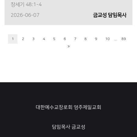
창세기 48:1-4
2026-06-07
금교성 담임목사
...
1
2
3
4
5
6
7
8
9
10
89
대한예수교장로회 영주제일교회
담임목사 금교성