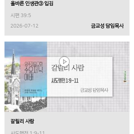
올바른 인생관③ 입김
시편 39:5
2026-07-12
금교성 담임목사
갈릴리 사람
사도행전 1:9-11