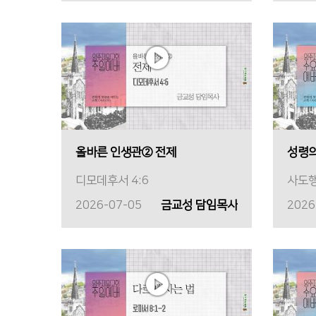
올바른 인생관② 전제
성령의
디모데후서 4:6
사도행
2026-07-05
금교성 담임목사
2026