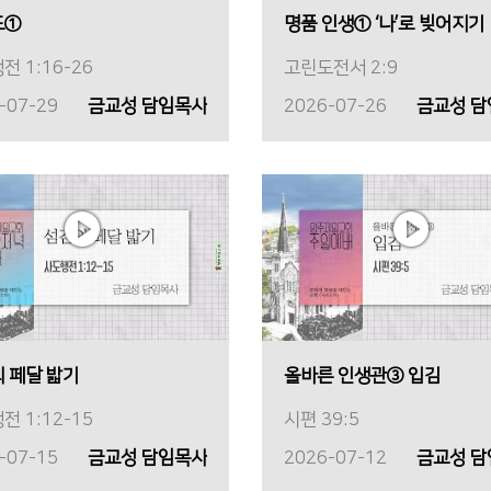
도①
명품 인생① ‘나’로 빚어지기
전 1:16-26
고린도전서 2:9
-07-29
금교성 담임목사
2026-07-26
금교성 
 페달 밟기
올바른 인생관③ 입김
전 1:12-15
시편 39:5
-07-15
금교성 담임목사
2026-07-12
금교성 