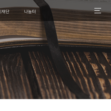
지재단
나눔터