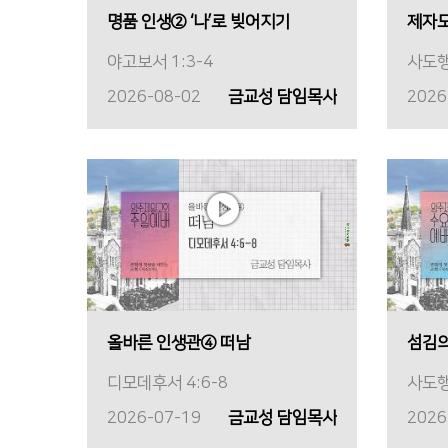
명품 인생② ‘나’로 빚어지기
제자
야고보서 1:3-4
사도행
2026-08-02
금교성 담임목사
2026
올바른 인생관④ 떠남
섬김의
디모데후서 4:6-8
사도행
2026-07-19
금교성 담임목사
2026