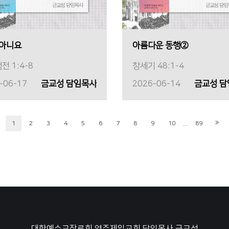
 아니요
아름다운 동행②
전 1:4-8
창세기 48:1-4
-06-17
금교성 담임목사
2026-06-14
금교성 
...
1
2
3
4
5
6
7
8
9
10
89
대한예수교장로회 영주제일교회
담임목사 금교성