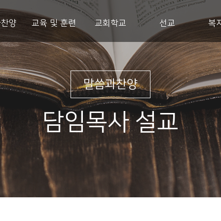
과찬양
교육 및 훈련
교회학교
선교
복
말씀과찬양
담임목사 설교