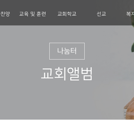
과찬양
교육 및 훈련
교회학교
선교
복
나눔터
교회앨범