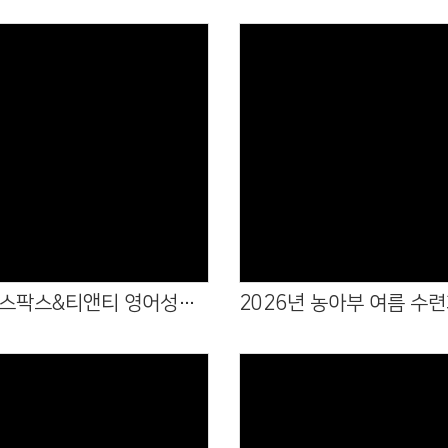
Views
Views
어와나 스팍스&티앤티 영어성경학교