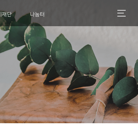
지재단
나눔터