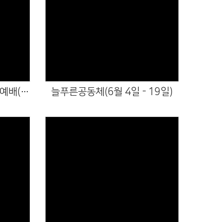
Views
늘푸른공동체 상반기 종강예배(6월 26일)
늘푸른공동체(6월 4일 - 19일)
Views