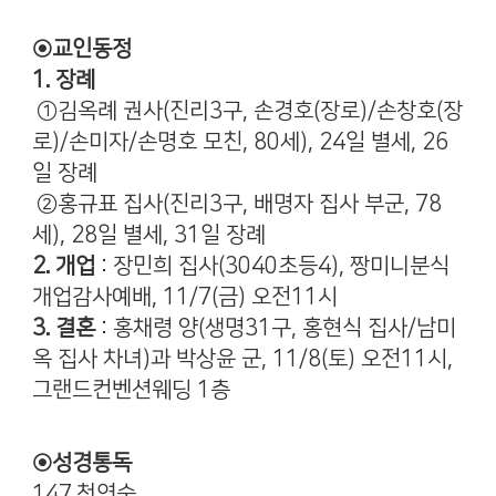
◉교인동정
1. 장례
①김옥례 권사(진리3구, 손경호(장로)/손창호(장
로)/손미자/손명호 모친, 80세), 24일 별세, 26
일 장례
②홍규표 집사(진리3구, 배명자 집사 부군, 78
세), 28일 별세, 31일 장례
2. 개업
: 장민희 집사(3040초등4), 짱미니분식
개업감사예배, 11/7(금) 오전11시
3. 결혼
: 홍채령 양(생명31구, 홍현식 집사/남미
옥 집사 차녀)과 박상윤 군, 11/8(토) 오전11시,
그랜드컨벤션웨딩 1층
◉성경통독
147.천연숙