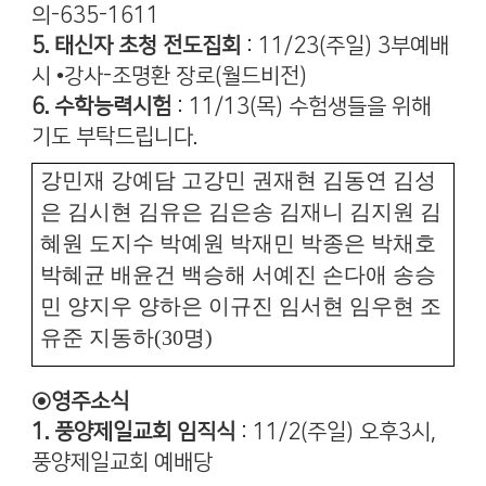
의-635-1611
5. 태신자 초청 전도집회
: 11/23(주일) 3부예배
시 •강사-조명환 장로(월드비전)
6. 수학능력시험
: 11/13(목) 수험생들을 위해
기도 부탁드립니다.
강민재 강예담 고강민 권재현 김동연 김성
은 김시현 김유은 김은송 김재니 김지원 김
혜원 도지수 박예원 박재민 박종은 박채호
박혜균 배윤건 백승해 서예진 손다애 송승
민 양지우 양하은 이규진 임서현 임우현 조
유준 지동하
(30
명
)
◉영주소식
1. 풍양제일교회 임직식
: 11/2(주일) 오후3시,
풍양제일교회 예배당