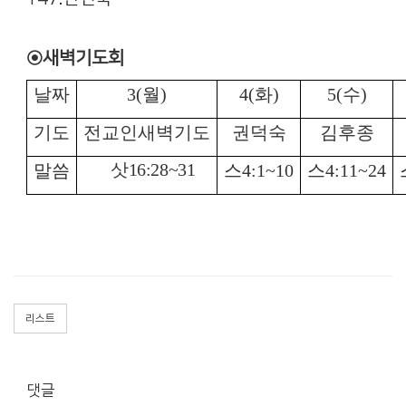
◉새벽기도회
날짜
3(
월
)
4(
화
)
5(
수
)
기도
전교인새벽기도
권덕숙
김후종
삿
16:28~31
말씀
스
4:1~10
스
4:11~24
리스트
댓글