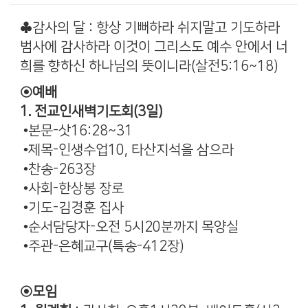
♣감사의 달 : 항상 기뻐하라 쉬지말고 기도하라
범사에 감사하라 이것이 그리스도 예수 안에서 너
희를 향하신 하나님의 뜻이니라(살전5:16~18)
◉예배
1. 전교인새벽기도회(3일)
•본문-삿16:28~31
•제목-인생수업10, 타산지석을 삼으라
•찬송-263장
•사회-한상봉 장로
•기도-김경훈 집사
•순서담당자-오전 5시20분까지 목양실
•주관-은혜교구(특송-412장)
◉모임