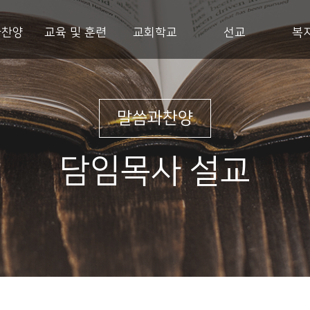
과찬양
교육 및 훈련
교회학교
선교
복
말씀과찬양
담임목사 설교