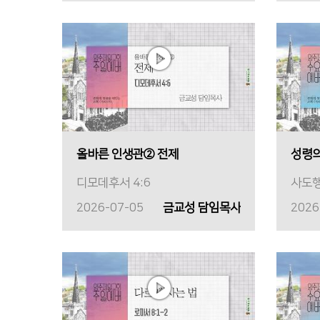
올바른 인생관② 전제
성령의
디모데후서 4:6
사도행
2026-07-05
금교성 담임목사
2026