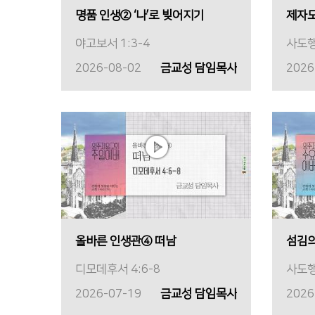
명품 인생② ‘나’로 빚어지기
제자
야고보서 1:3-4
사도행
2026-08-02
금교성 담임목사
2026
올바른 인생관④ 떠남
섬김의
디모데후서 4:6-8
사도행
2026-07-19
금교성 담임목사
2026