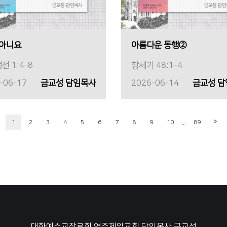
 아니요
아름다운 동행②
전 1:4-8
창세기 48:1-4
-06-17
금교성 담임목사
2026-06-14
금교성 
...
1
2
3
4
5
6
7
8
9
10
89
대한예수교장로회 영주제일교회
담임목사 금교성