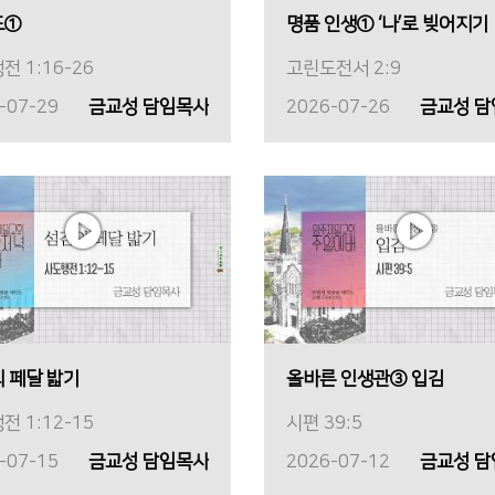
도①
명품 인생① ‘나’로 빚어지기
전 1:16-26
고린도전서 2:9
-07-29
금교성 담임목사
2026-07-26
금교성 
 페달 밟기
올바른 인생관③ 입김
전 1:12-15
시편 39:5
-07-15
금교성 담임목사
2026-07-12
금교성 