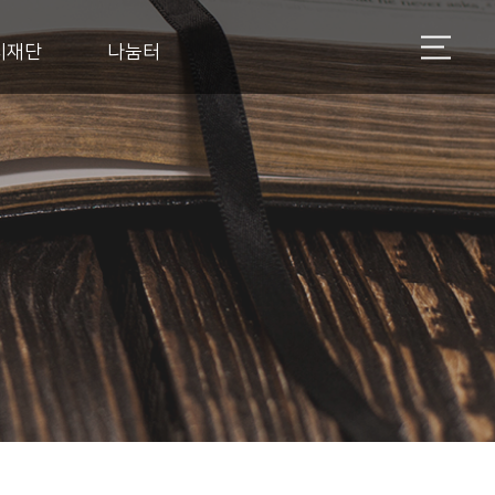
지재단
나눔터