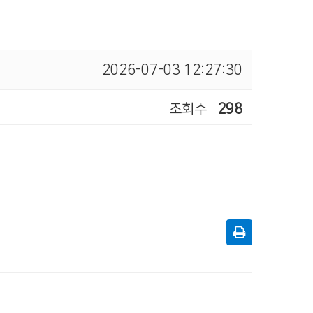
2026-07-03 12:27:30
조회수
298