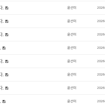
다.
윤선미
2026
다.
윤선미
2026
다.
윤선미
2026
.
윤선미
2026
다.
윤선미
2026
다.
윤선미
2026
다.
윤선미
2026
.
윤선미
2026