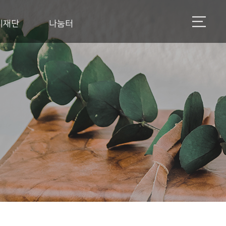
지재단
나눔터