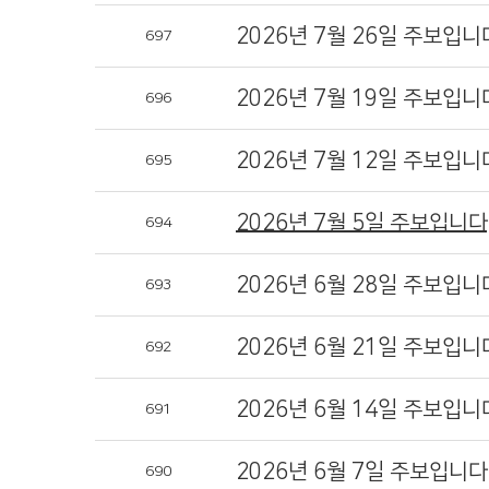
2026년 7월 26일 주보입니
697
2026년 7월 19일 주보입니
696
2026년 7월 12일 주보입니
695
2026년 7월 5일 주보입니다
694
2026년 6월 28일 주보입니
693
2026년 6월 21일 주보입니
692
2026년 6월 14일 주보입니
691
2026년 6월 7일 주보입니다
690