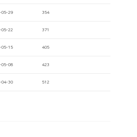
-05-29
354
-05-22
371
-05-15
405
-05-08
423
-04-30
512