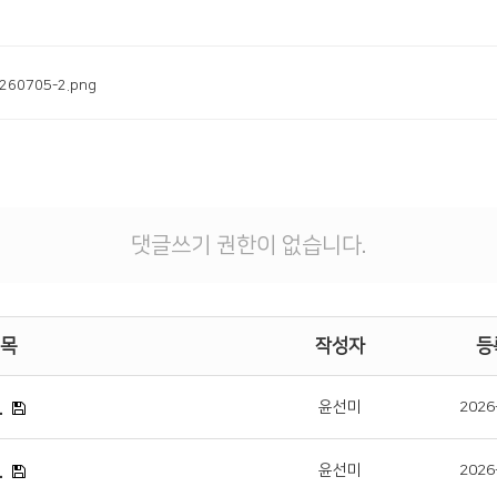
260705-2.png
댓글쓰기 권한이 없습니다.
목
작성자
등
.
윤선미
2026
.
윤선미
2026