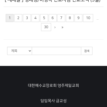
1
2
3
4
5
6
7
8
9
10
...
30
검색
대한예수교장로회 영주제일교회
담임목사 금교성