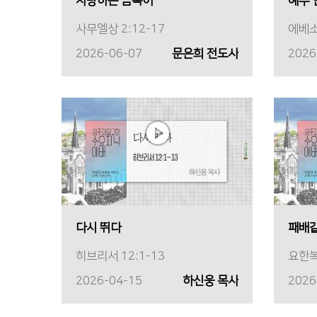
사랑하는 금쪽이
예수 
사무엘상 2:12-17
에베소
2026-06-07
문은희 전도사
2026
다시 뛰다
패배같
히브리서 12:1-13
요한복
2026-04-15
하신웅 목사
2026