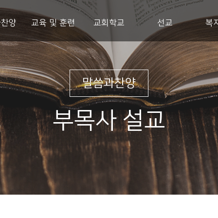
과찬양
교육 및 훈련
교회학교
선교
복
말씀과찬양
부목사 설교