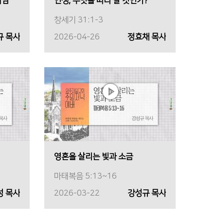
나님
인생, 무엇을 따라 살 것인가?
창세기 31:1-3
규 목사
2026-04-26
정효채 목사
영혼을 살리는 빛과 소금
마태복음 5:13~16
성 목사
2026-03-22
강성규 목사