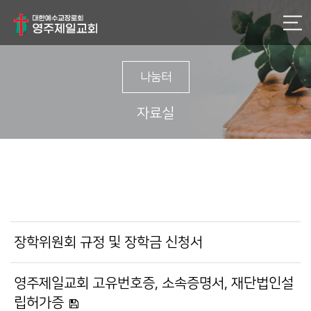
나눔터
자료실
장학위원회 규정 및 장학금 신청서
영주제일교회 고유번호증, 소속증명서, 재단법인설
립허가증