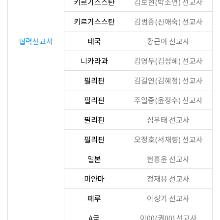
키르기스스탄
김보현(박소연) 선교사
키르기스스탄
김범종(신애숙) 선교사
협력선교사
태국
황근아 선교사
니카라과
김영두(김성혜) 선교사
필리핀
김길연(김혜정) 선교사
필리핀
주일중(윤정수) 선교사
필리핀
심우태 선교사
필리핀
오정호(서재향) 선교사
일본
천홍윤 선교사
미얀마
정재용 선교사
페루
이상기 선교사
A국
이00(권00) 선교사