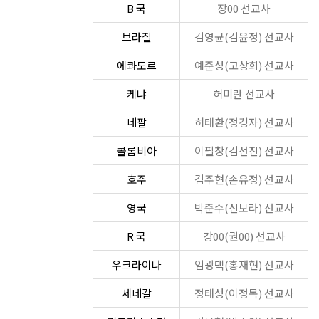
B 국
장00 선교사
브라질
김영균(김윤정) 선교사
에콰도르
예준성(고상희) 선교사
케냐
허미란 선교사
네팔
허태환(정경자) 선교사
콜롬비아
이필창(김선진) 선교사
호주
김주현(손유정) 선교사
영국
박준수(신보라) 선교사
R 국
강00(권00) 선교사
우크라이나
임광택(홍재현) 선교사
세네갈
정태성(이정목) 선교사