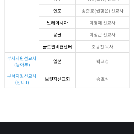
인도
송준호(권향은) 선교사
말레이시아
이영애 선교사
몽골
이상근 선교사
글로벌비젼센터
조광진 목사
부서지원선교사
일본
박교성
(농아부)
부서지원선교사
브릿지선교회
송호석
(안나1)