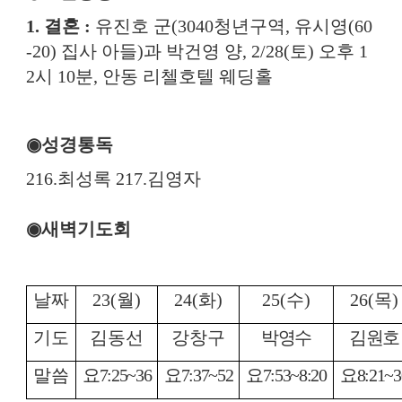
1.
결혼
:
유진호 군
(3040
청년구역
,
유시영
(60
-20)
집사 아들
)
과 박건영 양
, 2/28(
토
)
오후
1
2
시
10
분
,
안동 리첼호텔 웨딩홀
◉
성경통독
216.
최성록
217.
김영자
◉
새벽기도회
날짜
23(
월
)
24(
화
)
25(
수
)
26(
목
)
기도
김동선
강창구
박영수
김원호
말씀
요
7:25~36
요
7:37~52
요
7:53~8:20
요
8:21~3