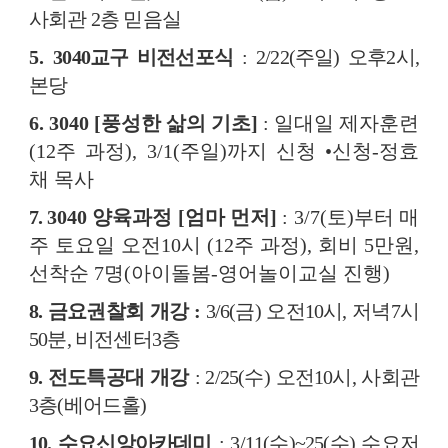
사회관
2
층 믿음실
5.
3040
교구 비전선포식
: 2/22(
주일
)
오후
2
시
,
본당
6. 3040 [
풍성한 삶의 기초
]
:
일대일 제자훈련
(12
주 과정
), 3/1(
주일
)
까지 신청
•
신청
-
정효
채 목사
7.
3040
양육과정
[
엄마 먼저
]
: 3/7(
토
)
부터 매
주 토요일 오전
10
시
(12
주 과정
),
회비
5
만원
,
선착순
7
명
(
아이돌봄
-
영어놀이교실 진행
)
8.
금요권찰회 개강
:
3/6(
금
)
오전
10
시
,
저녁
7
시
50
분
,
비전센터
3
층
9.
전도특공대 개강
: 2/25(
수
)
오전
10
시
,
사회관
3
층
(
베어드홀
)
10.
수요신앙아카데미
: 3/11(
수
)~25(
수
)
수요저