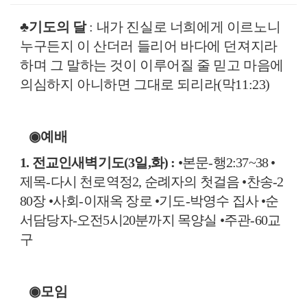
♣
기도
의 달
:
내가 진실로 너희에게 이르노니
누구든지 이 산더러 들리어 바다에 던져지라
하며 그 말하는 것이 이루어질 줄 믿고 마음에
의심하지 아니하면 그대로 되리라
(
막
11:23)
◉
예배
1.
전교인새벽기도
(3
일
,
화
) :
•
본문
-
행
2:37~38
•
제목
-
다시 천로역정
2,
순례자의 첫걸음
•
찬송
-2
80
장
•
사회
-
이재옥 장로
•
기도
-
박영수 집사
•
순
서담당자
-
오전
5
시
20
분까지 목양실
•
주관
-60
교
구
◉
모임