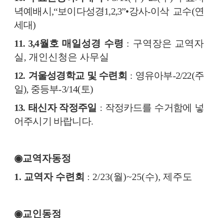
녁예배시
,“
보이다성경
1,2,3”
•
강사
-
이삭 교수
(
연
세대
)
11.
3,4
월호 매일성경 수령
:
구역장은 교역자
실
,
개인신청은 사무실
12.
겨울성경학교 및 수련회
:
영유아부
-2/22(
주
일
),
중등부
-3/14(
토
)
13.
태신자 작정주일
:
작정카드를 수거함에 넣
어주시기 바랍니다
.
◉
교역자동정
1.
교역자 수련회
: 2/23(
월
)~25(
수
),
제주도
◉
교인동정