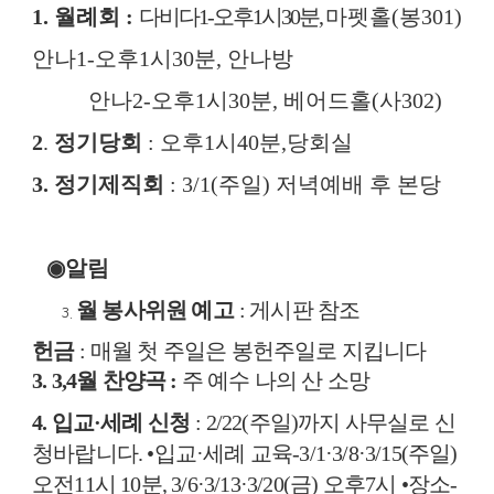
1.
월례회
:
다비다
1-
오후
1
시
30
분
,
마펫홀
(
봉
301)
안나
1-
오후
1
시
30
분
,
안나방
안나
2-
오후
1
시
30
분
,
베어드홀
(
사
302)
2
.
정기당회
:
오후
1
시
40
분
,
당회실
3.
정기제직회
: 3/1(
주일
)
저녁예배 후 본당
◉
알림
월 봉사위원 예고
:
게시판 참조
헌금
:
매월 첫 주일은 봉헌주일로 지킵니다
3. 3,4
월 찬양곡
:
주 예수 나의 산 소망
4.
입교
·
세례 신청
: 2/22(
주일
)
까지 사무실로 신
청바랍니다
.
•
입교
·
세례 교육
-3/1·3/8·3/15(
주일
)
오전
11
시
10
분
, 3/6·3/13·3/20(
금
)
오후
7
시
•
장소
-