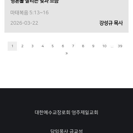
영혼을 살리는 빛과 소금
마태복음 5:13~16
2026-03-22
강성규 목사
...
1
2
3
4
5
6
7
8
9
10
39
대한예수교장로회 영주제일교회
담임목사 금교성