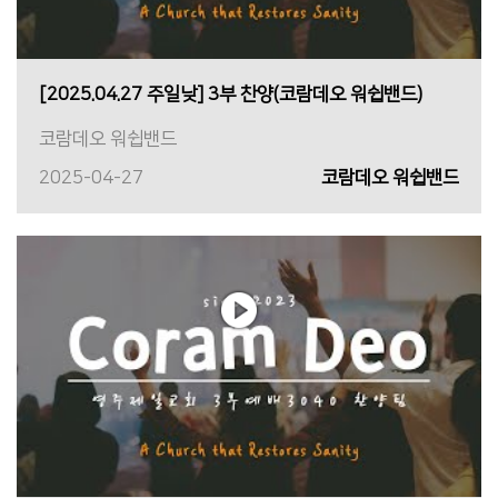
[2025.04.27 주일낮] 3부 찬양(코람데오 워쉽밴드)
코람데오 워쉽밴드
2025-04-27
코람데오 워쉽밴드