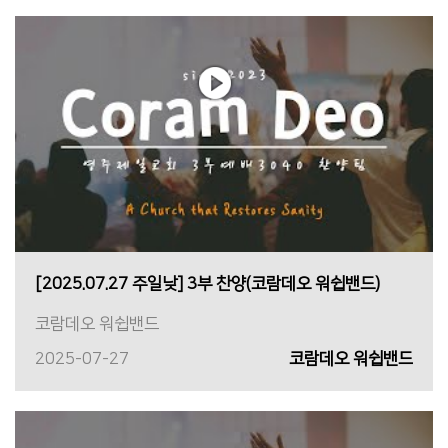
[2025.07.27 주일낮] 3부 찬양(코람데오 워쉽밴드)
코람데오 워쉽밴드
2025-07-27
코람데오 워쉽밴드