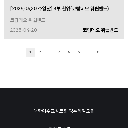
[2025.04.20 주일낮] 3부 찬양(코람데오 워쉽밴드)
코람데오 워쉽밴드
2025-04-20
코람데오 워쉽밴드
1
2
3
4
5
6
7
8
대한예수교장로회 영주제일교회