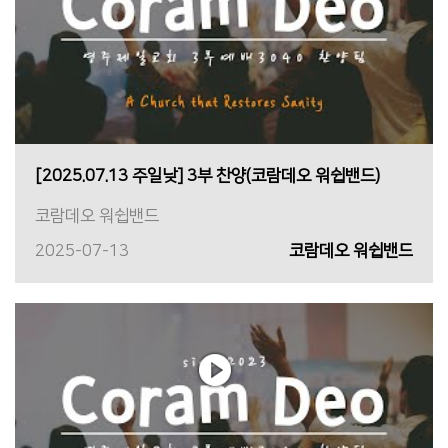
[2025.07.13 주일낮] 3부 찬양(코람데오 워쉽밴드)
코람데오 워쉽밴드
2025-07-13
코람데오 워쉽밴드