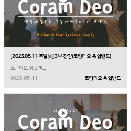
[2025.05.11 주일낮] 3부 찬양(코람데오 워쉽밴드)
코람데오 워쉽밴드
2025-05-11
코람데오 워쉽밴드