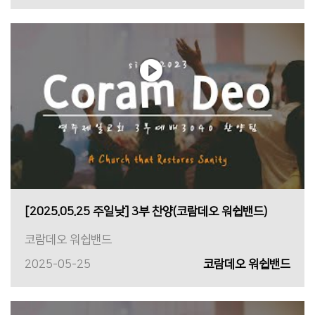
[2025.05.25 주일낮] 3부 찬양(코람데오 워쉽밴드)
코람데오 워쉽밴드
2025-05-25
코람데오 워쉽밴드