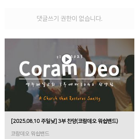
댓글쓰기 권한이 없습니다.
[2025.08.10 주일낮] 3부 찬양(코람데오 워쉽밴드)
코람데오 워쉽밴드