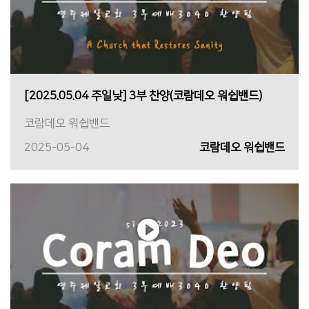
[2025.05.04 주일낮] 3부 찬양(코람데오 워쉽밴드)
코람데오 워쉽밴드
2025-05-04
코람데오 워쉽밴드