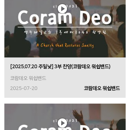
[2025.07.20 주일낮] 3부 찬양(코람데오 워쉽밴드)
코람데오 워쉽밴드
2025-07-20
코람데오 워쉽밴드