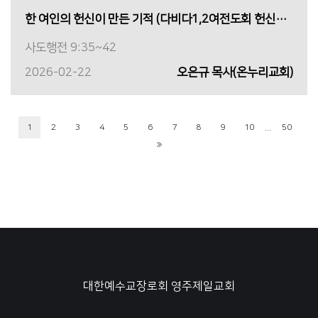
한 여인의 헌신이 만든 기적 (다비다1,2여전도회 헌신예배)
사도행전 9:35~42
2026-02-22
오은규 목사(온누리교회)
...
1
2
3
4
5
6
7
8
9
10
50
대한예수교장로회 영주제일교회