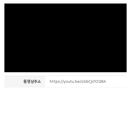
동영상주소
https://youtu.be/oGbCjVY2Q8A