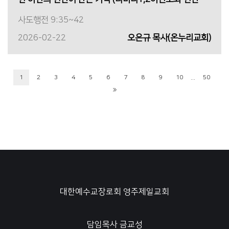
사도행전 9:35~42
2026-02-22
오은규 목사(온누리교회)
...
1
2
3
4
5
6
7
8
9
10
50
대한예수교장로회 영주제일교회
담임목사 금교성