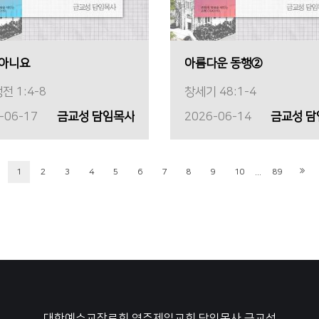
 아니요
아름다운 동행②
전 1:4-8
창세기 48:1-4
-06-17
금교성 담임목사
2026-06-14
금교성 
...
1
2
3
4
5
6
7
8
9
10
89
대한예수교장로회 영주제일교회
담임목사 금교성