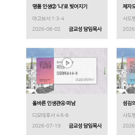
명품 인생② ‘나’로 빚어지기
제자
야고보서 1:3-4
사도행
2026-08-02
금교성 담임목사
2026
올바른 인생관④ 떠남
섬김의
디모데후서 4:6-8
사도행
2026-07-19
금교성 담임목사
2026