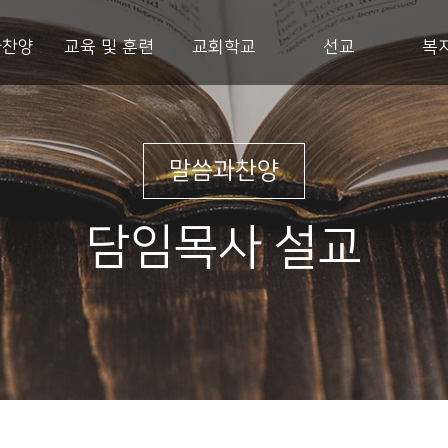
과찬양
교육 및 훈련
교회학교
선교
복
말씀과찬양
담임목사 설교