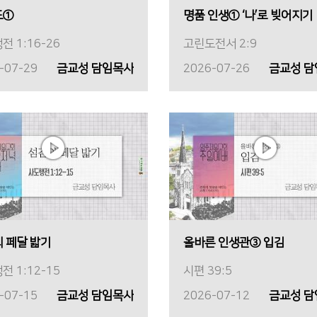
도①
명품 인생① ‘나’로 빚어지기
전 1:16-26
고린도전서 2:9
-07-29
금교성 담임목사
2026-07-26
금교성 
 페달 밟기
올바른 인생관③ 입김
전 1:12-15
시편 39:5
-07-15
금교성 담임목사
2026-07-12
금교성 