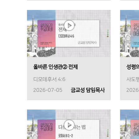
올바른 인생관② 전제
성령의
디모데후서 4:6
사도행
2026-07-05
금교성 담임목사
2026