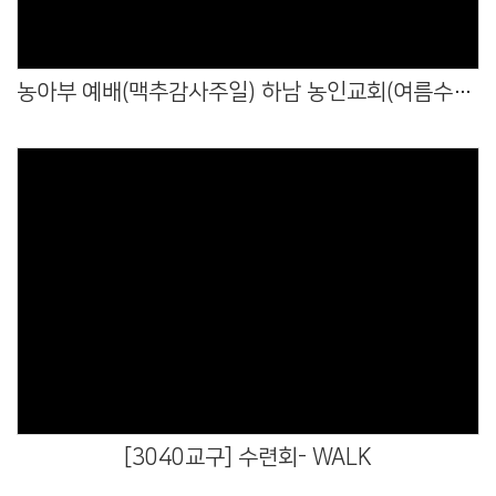
농아부 예배(맥추감사주일) 하남 농인교회(여름수련회) 방문하셔서 함께 예배드렸습니다
Views
[3040교구] 수련회- WALK