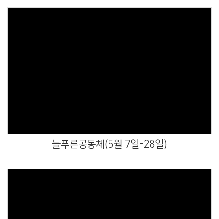
Views
늘푸른공동체(5월 7일-28일)