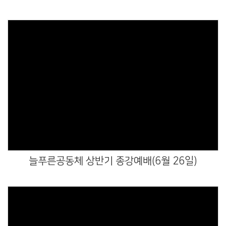
Views
늘푸른공동체 상반기 종강예배(6월 26일)