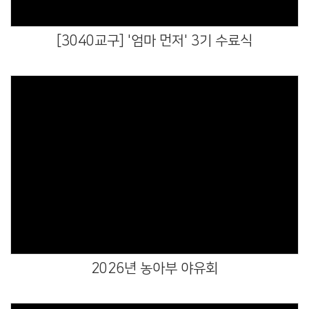
[3040교구] '엄마 먼저' 3기 수료식
Views
2026년 농아부 야유회