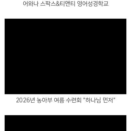
어와나 스팍스&티앤티 영어성경학교
Views
2026년 농아부 여름 수련회 "하나님 먼저"