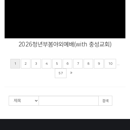
Views
2026청년부봄야외예배(with 충성교회)
...
1
2
3
4
5
6
7
8
9
10
57
검색